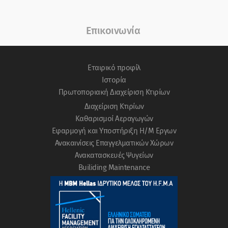
Επικοινωνία
Eταιρικό προφίλ
Ιστορία
Πρωτοποριακή Διαχείριση Κτιρίων
Διαχείριση Κτιρίων
Καθαρισμοί Αεραγωγών
Εφαρμογή και Υποστήριξη Η/Μ Εργων
Ανακαινίσεις Επαγγελματικών Χώρων
Ανακατασκευές Ψυγείων
Builiding Μaintenance