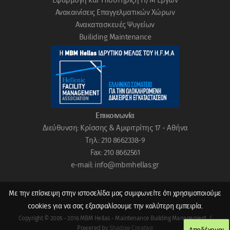
Εφαρμογή και Υποστήριξη Η/Μ Εργων
Ανακαινίσεις Επαγγελματικών Χώρων
Ανακατασκευές Ψυγείων
Builiding Μaintenance
Επικοινωνία
Διεύθυνση: Κρίσσης & Αμφιτρίτης 17 - Αθήνα
Tηλ.: 210 8662338-9
Fax: 210 8662561
e-mail: info@mbmhellas.gr
Με την επίσκεψη στην ιστοσελίδα μας συμφωνείτε ότι χρησιμοποιούμε
cookies για να σας εξασφαλίσουμε την καλύτερη εμπειρία.
Copyright © 2005 - 2016 MBM Hellas - Maintenance Building Management. /
Powered by
Shadow Creative