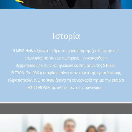
Ιστορία
Η ΜΒΜ Hellas ξεκινά τη δραστηριοποίησή της (με διαφορετική
επωνυμία), το 1977 με πωλήσεις - εγκαταστάσεις
θερμοσυσσωρευτών και ηλιακών συστημάτων της STIEBEL
ELTRON. Το 1986 η εταιρία μπαίνει στον τομέα της εγκατάστασης
κλιματιστικών, ενώ το 1988 ξεκινά τη συνεργασία της με την εταιρία
ΚΩΤΣΟΒΟΛΟΣ με αντικείμενο την οργάνωση...