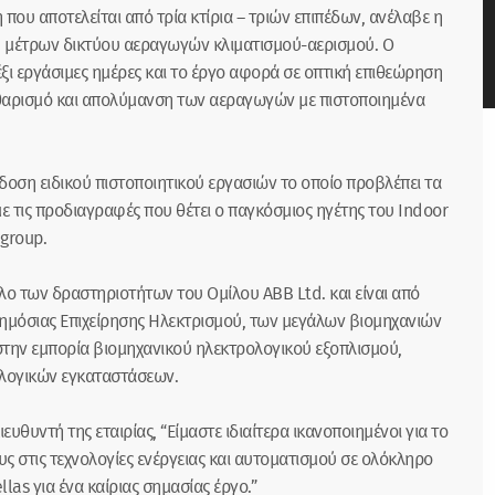
ου αποτελείται από τρία κτίρια – τριών επιπέδων, ανέλαβε η
 μέτρων δικτύου αεραγωγών κλιματισμού-αερισμού. Ο
ι εργάσιμες ημέρες και το έργο αφορά σε οπτική επιθεώρηση
θαρισμό και απολύμανση των αεραγωγών με πιστοποιημένα
κδοση ειδικού πιστοποιητικού εργασιών το οποίο προβλέπει τα
τις προδιαγραφές που θέτει ο παγκόσμιος ηγέτης του Indoor
 group.
λο των δραστηριοτήτων του Ομίλου ABB Ltd. και είναι από
Δημόσιας Επιχείρησης Ηλεκτρισμού, των μεγάλων βιομηχανιών
ση στην εμπορία βιομηχανικού ηλεκτρολογικού εξοπλισμού,
ολογικών εγκαταστάσεων.
θυντή της εταιρίας, “Είμαστε ιδιαίτερα ικανοποιημένοι για το
υς στις τεχνολογίες ενέργειας και αυτοματισμού σε ολόκληρο
as για ένα καίριας σημασίας έργο.”