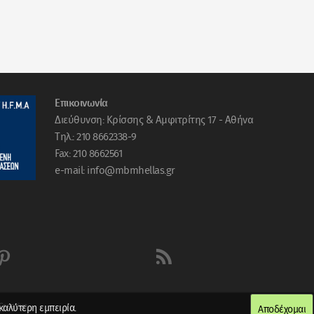
Επικοινωνία
Διεύθυνση: Κρίσσης & Αμφιτρίτης 17 - Αθήνα
Tηλ.: 210 8662338-9
Fax: 210 8662561
e-mail: info@mbmhellas.gr


reative
καλύτερη εμπειρία.
Αποδέχομαι