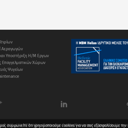
Κτιρίων
ί Αεραγωγών
και Υποστήριξη Η/Μ Εργων
ις Επαγγελματικών Χώρων
υές Ψυγείων
aintenance


ht © 2005 - 2016 MBM Hellas - Maintenance Building Management. / Powered by
Shadow C
μας συμφωνείτε ότι χρησιμοποιούμε cookies για να σας εξασφαλίσουμε την 