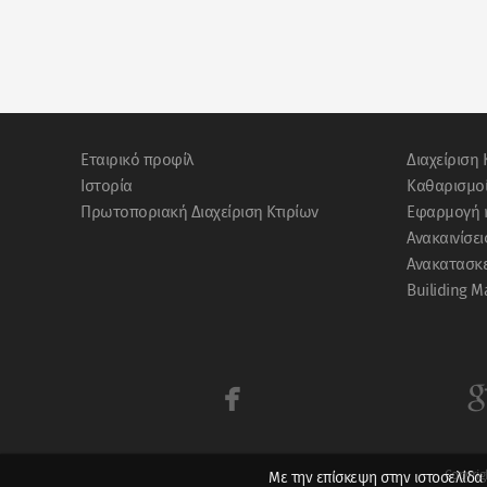
Eταιρικό προφίλ
Διαχείριση 
Ιστορία
Καθαρισμο
Πρωτοποριακή Διαχείριση Κτιρίων
Εφαρμογή 
Ανακαινίσε
Ανακατασκε
Builiding Μ

Copyrig
Με την επίσκεψη στην ιστοσελίδα 