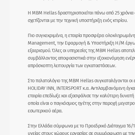
Η MBM Hellas δραστηριοποιείται πάνω από 25 χρόνια
σχετίζονται με την τεχνική υποστήριξη ενός κτιρίου.
Πιο συγκεκριμένα, η εταιρία προσφέρει ολοκληρωμένη τ
Management, την Εφαρμογή & Υποστήριξη Η/Μ έργων,
εξαερισμού. Όλες οι υπηρεσίες της ΜΒΜ Hellas αποτελο
συμβάλλοντας αποφασιστικά στην εξοικονόμηση ενέργε
απρόσκοπτη λειτουργία των εγκαταστάσεων.
Στο πελατολόγιο της ΜΒΜ Hellas συγκαταλέγονται οι
HOLIDAY INN, INTERSPORT κ.α. Αντιλαμβανόμενη έγκ
εταιρία επεδίωξε και εξασφάλισε την καλύτερη δυνατή 
οποία είναι ο παγκόσμιος ηγέτης στην παροχή μεγατρο
εσωτερικού αέρα.
Στην Ελλάδα σύμφωνα με το Προεδρικό Διάταγμα 16/1
υγείας στους χώρους εργασίας σε συμμόρφωση με τη