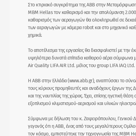
Στο κτιριακό συγκρότημα της ABB στην Μεταμόρφωση π
MBM Hellas τον καθαρισμό και την απολύμανση 2.000
καθαρισμός των αεραγωγών θα ολοκληρωθεί σε δεκαέξ
των αεραγωγών με κάμερα robot και στο μηχανικό κα
χημικά.
Το αποτέλεσμα της εργασίας θα διασφαλιστεί με την έ
υψηλότερα δυνατά επίπεδα καθαρού αέρα σύμφωνα με 
Air Quality LIFA AIR Ltd. μέλος του group LIFA IAQ Ltd.
Η ΑΒΒ στην Ελλάδα (www.abb.gr), αναπτύσσει το σύνο
τους κύριους προμηθευτές και αναδόχους έργων της 
και της ναυτιλίας της χώρας. Έχει, επίσης ηγετική θέ
εξοπλισμού κλιματισμού-αερισμού και υλικών ηλεκτρ
Σύμφωνα με δήλωση του κ. Ζαφειρόπουλου, Γενικού Διευ
γεγονός ότι η ABB, ένας από τους μεγαλύτερους Ομίλο
τον κόσμο, εμπιστεύτηκε την τεχνογνωσία της ΜΒΜ Hell