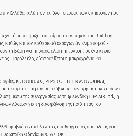
 στην Ελλάδα καλύπτοντας όλο το εύρος των υπηρεσιών που
εχνική υποστήριξη στα κτίρια στους τομείς του Building
 καθώς και τον Καθαρισμό αεραγωγών κλιματισμού -
ύν τη βάση για τη διασφάλιση της άνεσης σε ένα κτίριο,
ιας. Παράλληλα, εξασφαλίζεται η μακροχρόνια και
 εταιρίες: ΚΩΤΣΟΒΟΛΟΣ, PEPSICO HBH, ΡΑΔΙΟ ΑΘΗΝΑΙ,
αιρα το υψίστης σημασίας πρόβλημα των άρρωστων κτιρίων η
λύση μέσω της συνεργασίας με τη φιλανδική LIFA AIR Ltd., η
νικών λύσεων για τη διασφάλιση της ποιότητας του
996 προβλέπονται Ελάχιστες προδιαγραφές ασφάλειας και
ν Ευρωπαϊκή Οδηγία 89/654/ΕΟΚ.